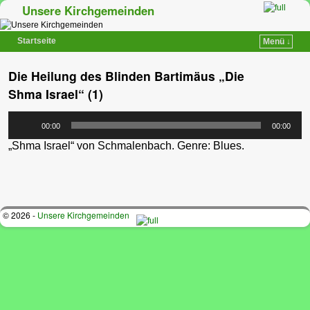
Unsere Kirchgemeinden
Startseite
Menü ↓
Zum Inhalt wechseln
Zum sekundären Inhalt wechseln
Die Heilung des Blinden Bartimäus „Die
Shma Israel“ (1)
Audio-
00:00
00:00
Player
„Shma Israel“ von Schmalenbach. Genre: Blues.
© 2026 -
Unsere Kirchgemeinden