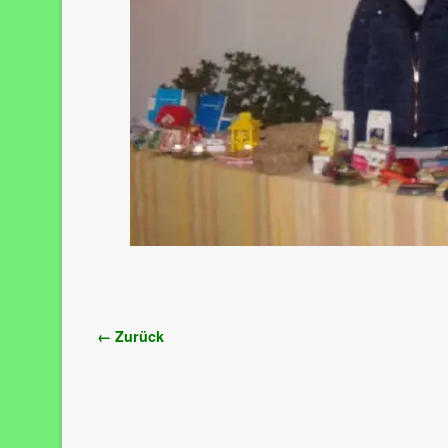
Bilder-Navigation
← Zurück