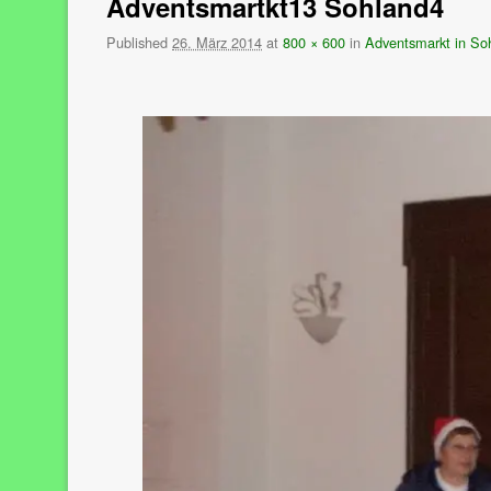
Adventsmartkt13 Sohland4
Published
26. März 2014
at
800 × 600
in
Adventsmarkt in So