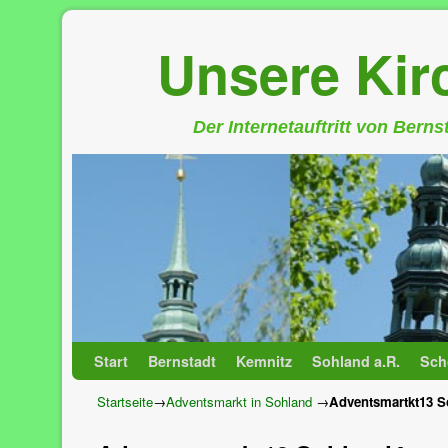
Unsere Ki
Der Internetauftritt von Bern
Zum Inhalt wechseln
Zum sekundären Inhalt wechseln
Start
Bernstadt
Kemnitz
Sohland a.R.
Sch
Startseite
→
Adventsmarkt in Sohland
→
Adventsmartkt13 S