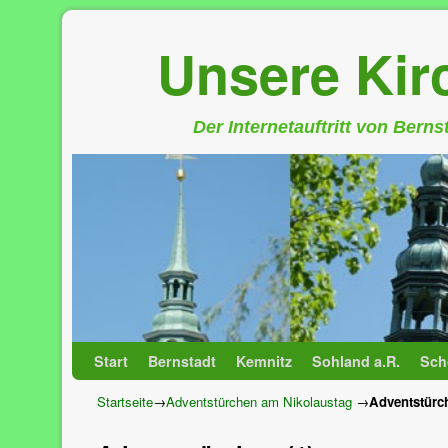
Unsere Ki
Der Internetauftritt von Bern
Zum Inhalt wechseln
Zum sekundären Inhalt wechseln
Start
Bernstadt
Kemnitz
Sohland a.R.
Sch
Startseite
→
Adventstürchen am Nikolaustag
→
Adventstürch