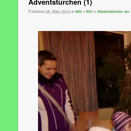
Adventstürchen (1)
Published
26. März 2014
at
800 × 600
in
Adventstürchen am 