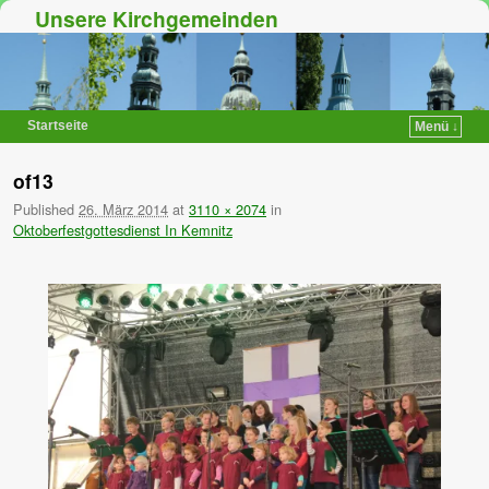
Unsere Kirchgemeinden
Startseite
Menü ↓
Zum Inhalt wechseln
Zum sekundären Inhalt wechseln
of13
Published
26. März 2014
at
3110 × 2074
in
Oktoberfestgottesdienst In Kemnitz