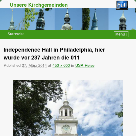
Unsere Kirchgemeinden
Startseite
Menü ↓
Zum Inhalt wechseln
Zum sekundären Inhalt wechseln
Independence Hall in Philadelphia, hier
wurde vor 237 Jahren die 011
Published
27. März 2014
at
450 × 600
in
USA Reise