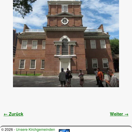
Bilder-Navigation
← Zurück
Weiter →
© 2026 -
Unsere Kirchgemeinden