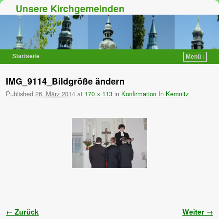
Unsere Kirchgemeinden
Startseite
Menü ↓
Zum Inhalt wechseln
Zum sekundären Inhalt wechseln
IMG_9114_Bildgröße ändern
Published
26. März 2014
at
170 × 113
in
Konfirmation In Kemnitz
Bilder-Navigation
← Zurück
Weiter →