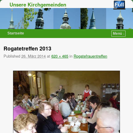
Unsere Kirchgemeinden
Startseite
Menü ↓
Zum Inhalt wechseln
Zum sekundären Inhalt wechseln
Rogatetreffen 2013
Published
26. März 2014
at
620 × 465
in
Rogatefrauentreffen