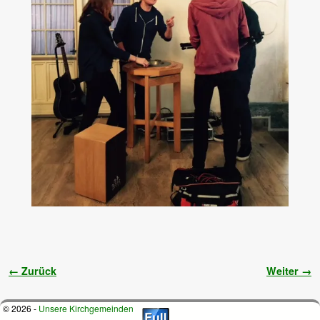
Bilder-Navigation
← Zurück
Weiter →
© 2026 -
Unsere Kirchgemeinden