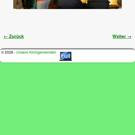
Bilder-Navigation
← Zurück
Weiter →
© 2026 -
Unsere Kirchgemeinden