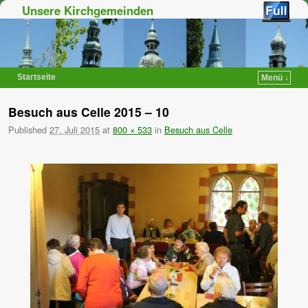
Unsere Kirchgemeinden
Startseite
Menü ↓
Zum Inhalt wechseln
Zum sekundären Inhalt wechseln
Besuch aus Celle 2015 – 10
Published
27. Juli 2015
at
800 × 533
in
Besuch aus Celle