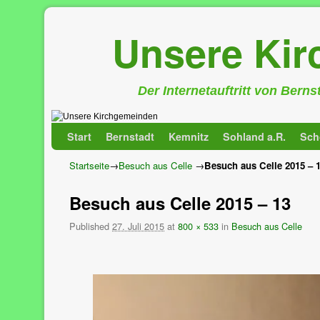
Unsere Ki
Der Internetauftritt von Bern
Zum Inhalt wechseln
Zum sekundären Inhalt wechseln
Start
Bernstadt
Kemnitz
Sohland a.R.
Sch
Startseite
→
Besuch aus Celle
→
Besuch aus Celle 2015 – 
Besuch aus Celle 2015 – 13
Published
27. Juli 2015
at
800 × 533
in
Besuch aus Celle