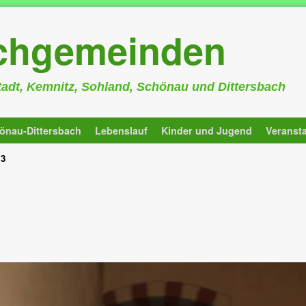
rchgemeinden
stadt, Kemnitz, Sohland, Schönau und Dittersbach
önau-Dittersbach
Lebenslauf
Kinder und Jugend
Veranst
13