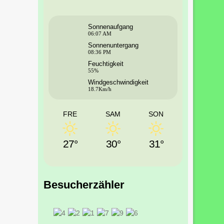
Sonnenaufgang
06:07 AM
Sonnenuntergang
08:36 PM
Feuchtigkeit
55%
Windgeschwindigkeit
18.7Km/h
FRE
SAM
SON
27°
30°
31°
Besucherzähler