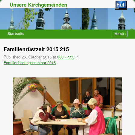
Unsere Kirchgemeinden
Startseite
Menü ↓
Zum Inhalt wechseln
Zum sekundären Inhalt wechseln
Familienrüstzeit 2015 215
Published
25. Oktober 2015
at
800 × 533
in
Familienbildungsseminar 2015