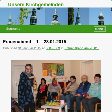
Unsere Kirchgemeinden
Startseite
Menü ↓
Zum Inhalt wechseln
Zum sekundären Inhalt wechseln
Frauenabend – 1 – 28.01.2015
Published
31. Januar 2015
at
800 × 533
in
Frauenabend am 28.01.