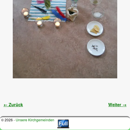
Bilder-Navigation
← Zurück
Weiter →
© 2026 -
Unsere Kirchgemeinden