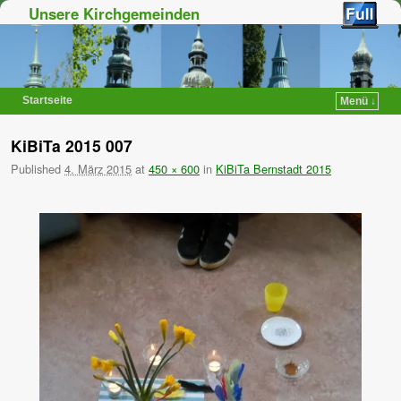
Unsere Kirchgemeinden
Startseite
Menü ↓
Zum Inhalt wechseln
Zum sekundären Inhalt wechseln
KiBiTa 2015 007
Published
4. März 2015
at
450 × 600
in
KiBiTa Bernstadt 2015