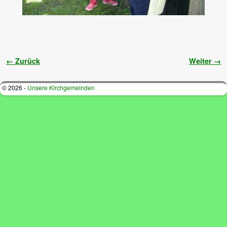
Bilder-Navigation
← Zurück
Weiter →
© 2026 -
Unsere Kirchgemeinden