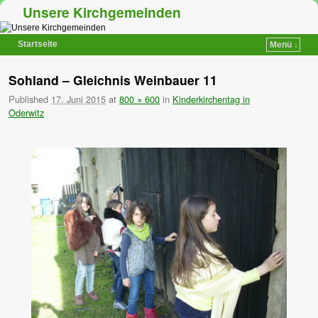
Unsere Kirchgemeinden
Startseite
Menü ↓
Zum Inhalt wechseln
Zum sekundären Inhalt wechseln
Sohland – Gleichnis Weinbauer 11
Published
17. Juni 2015
at
800 × 600
in
Kinderkirchentag in
Oderwitz