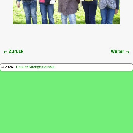
Bilder-Navigation
← Zurück
Weiter →
© 2026 -
Unsere Kirchgemeinden