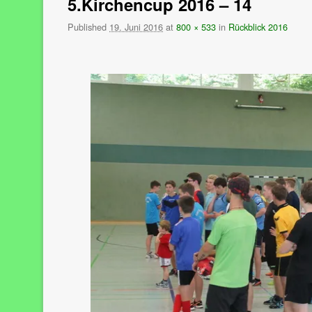
5.Kirchencup 2016 – 14
Published
19. Juni 2016
at
800 × 533
in
Rückblick 2016