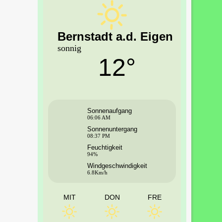
Bernstadt a.d. Eigen
sonnig
12°
Sonnenaufgang
06:06 AM
Sonnenuntergang
08:37 PM
Feuchtigkeit
94%
Windgeschwindigkeit
6.8Km/h
MIT
DON
FRE