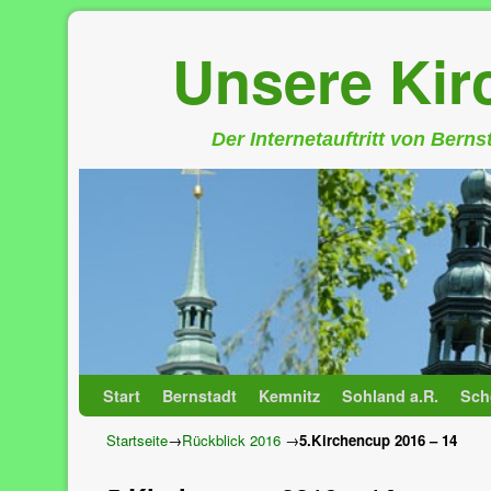
Unsere Ki
Der Internetauftritt von Bern
Zum Inhalt wechseln
Zum sekundären Inhalt wechseln
Start
Bernstadt
Kemnitz
Sohland a.R.
Sch
Startseite
→
Rückblick 2016
→
5.Kirchencup 2016 – 14