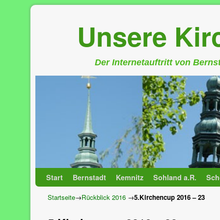
Unsere Ki
Der Internetauftritt von Bern
Zum Inhalt wechseln
Zum sekundären Inhalt wechseln
Start
Bernstadt
Kemnitz
Sohland a.R.
Sch
Startseite
→
Rückblick 2016
→
5.Kirchencup 2016 – 23