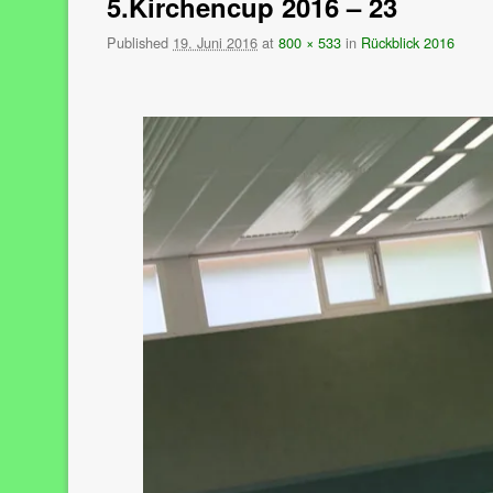
5.Kirchencup 2016 – 23
Published
19. Juni 2016
at
800 × 533
in
Rückblick 2016