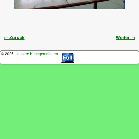
Bilder-Navigation
← Zurück
Weiter →
© 2026 -
Unsere Kirchgemeinden