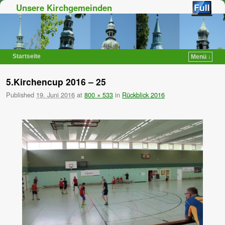
Unsere Kirchgemeinden
Startseite
Menü ↓
Zum Inhalt wechseln
Zum sekundären Inhalt wechseln
5.Kirchencup 2016 – 25
Published
19. Juni 2016
at
800 × 533
in
Rückblick 2016