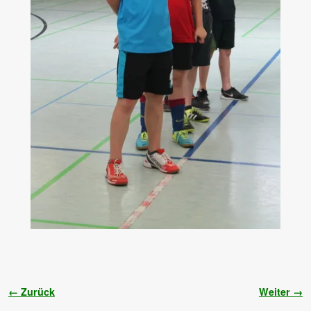
Bilder-Navigation
← Zurück
Weiter →