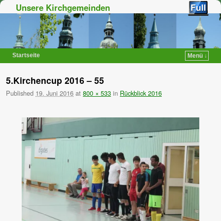
Unsere Kirchgemeinden
Startseite
Menü ↓
Zum Inhalt wechseln
Zum sekundären Inhalt wechseln
5.Kirchencup 2016 – 55
Published
19. Juni 2016
at
800 × 533
in
Rückblick 2016