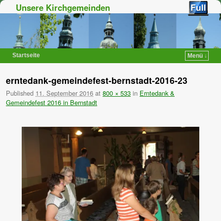
Unsere Kirchgemeinden
Startseite
Menü ↓
Zum Inhalt wechseln
Zum sekundären Inhalt wechseln
erntedank-gemeindefest-bernstadt-2016-23
Published
11. September 2016
at
800 × 533
in
Erntedank &
Gemeindefest 2016 in Bernstadt