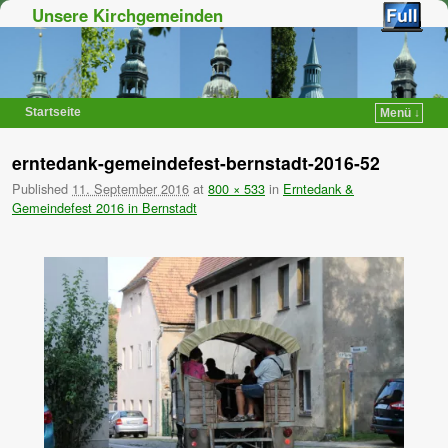
Unsere Kirchgemeinden
Startseite
Menü ↓
Zum Inhalt wechseln
Zum sekundären Inhalt wechseln
erntedank-gemeindefest-bernstadt-2016-52
Published
11. September 2016
at
800 × 533
in
Erntedank &
Gemeindefest 2016 in Bernstadt