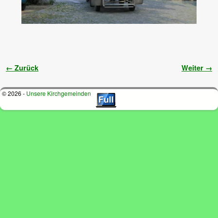
Bilder-Navigation
← Zurück
Weiter →
© 2026 -
Unsere Kirchgemeinden