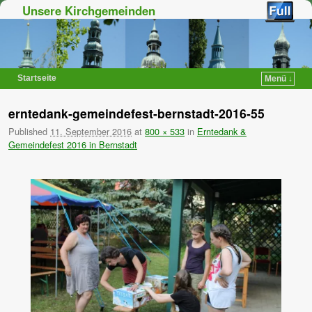
Unsere Kirchgemeinden
Startseite
Menü ↓
Zum Inhalt wechseln
Zum sekundären Inhalt wechseln
erntedank-gemeindefest-bernstadt-2016-55
Published
11. September 2016
at
800 × 533
in
Erntedank &
Gemeindefest 2016 in Bernstadt