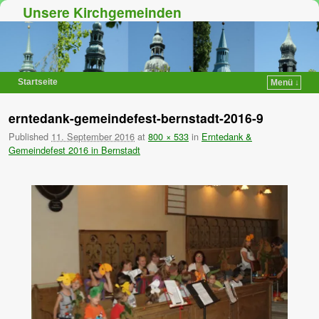
Unsere Kirchgemeinden
Startseite
Menü ↓
Zum Inhalt wechseln
Zum sekundären Inhalt wechseln
erntedank-gemeindefest-bernstadt-2016-9
Published
11. September 2016
at
800 × 533
in
Erntedank &
Gemeindefest 2016 in Bernstadt