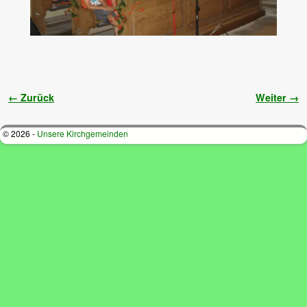
Bilder-Navigation
← Zurück
Weiter →
© 2026 -
Unsere Kirchgemeinden