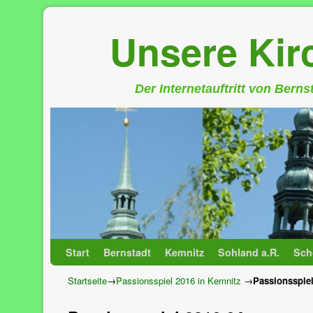
Unsere Ki
Der Internetauftritt von Bern
Zum Inhalt wechseln
Zum sekundären Inhalt wechseln
Start
Bernstadt
Kemnitz
Sohland a.R.
Sch
Startseite
→
Passionsspiel 2016 in Kemnitz
→
Passionsspiel