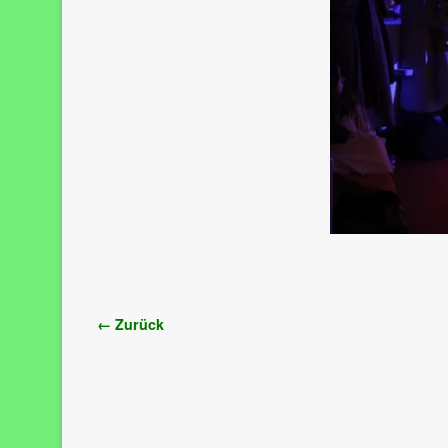
Bilder-Navigation
← Zurück