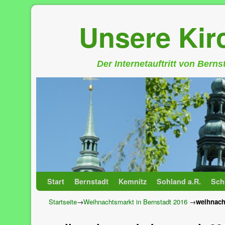
Unsere Ki
Der Internetauftritt von Bern
Zum Inhalt wechseln
Zum sekundären Inhalt wechseln
Start
Bernstadt
Kemnitz
Sohland a.R.
Sch
Startseite
→
Weihnachtsmarkt in Bernstadt 2016
→
weihnach