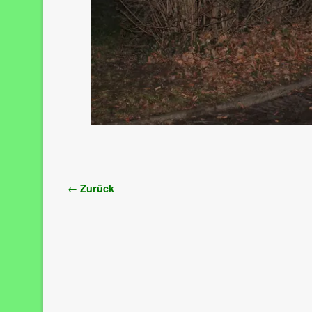
Bilder-Navigation
← Zurück