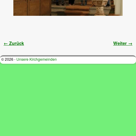
Bilder-Navigation
← Zurück
Weiter →
© 2026 -
Unsere Kirchgemeinden