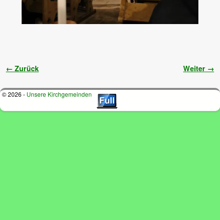
Bilder-Navigation
← Zurück
Weiter →
© 2026 -
Unsere Kirchgemeinden