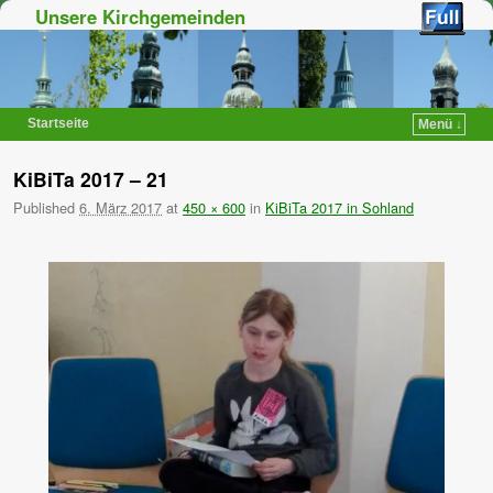
Unsere Kirchgemeinden
Startseite
Menü ↓
Zum Inhalt wechseln
Zum sekundären Inhalt wechseln
KiBiTa 2017 – 21
Published
6. März 2017
at
450 × 600
in
KiBiTa 2017 in Sohland