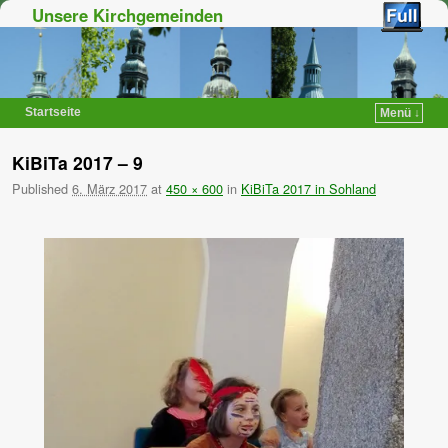
Unsere Kirchgemeinden
Startseite
Menü ↓
Zum Inhalt wechseln
Zum sekundären Inhalt wechseln
KiBiTa 2017 – 9
Published
6. März 2017
at
450 × 600
in
KiBiTa 2017 in Sohland