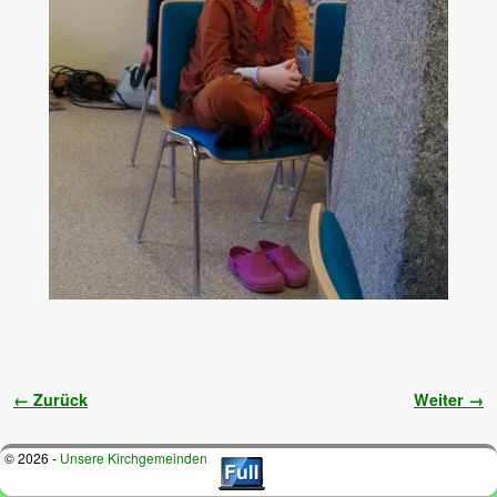
Bilder-Navigation
← Zurück
Weiter →
© 2026 -
Unsere Kirchgemeinden