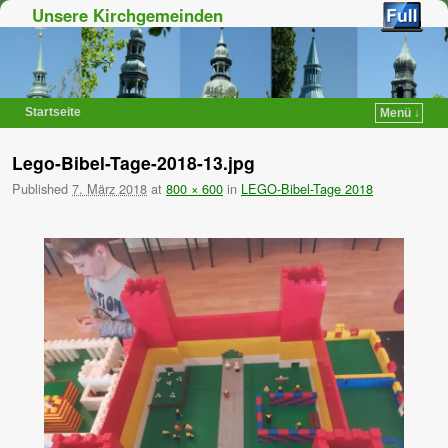
Unsere Kirchgemeinden
Startseite
Menü ↓
Zum Inhalt wechseln
Zum sekundären Inhalt wechseln
Lego-Bibel-Tage-2018-13.jpg
Published
7. März 2018
at
800 × 600
in
LEGO-Bibel-Tage 2018