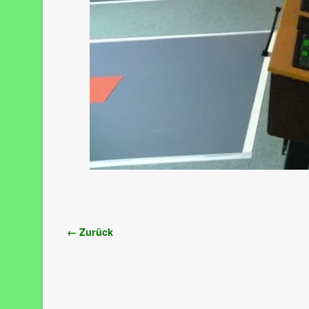
Bilder-Navigation
← Zurück