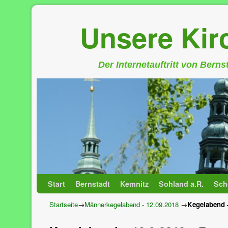
Unsere Ki
Der Internetauftritt von Bern
Zum Inhalt wechseln
Zum sekundären Inhalt wechseln
Start
Bernstadt
Kemnitz
Sohland a.R.
Sch
Startseite
→
Männerkegelabend - 12.09.2018
→
Kegelabend –