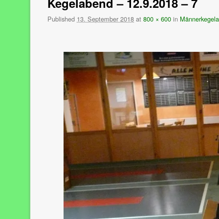
Kegelabend – 12.9.2018 – 7
Published
13. September 2018
at
800 × 600
in
Männerkegela