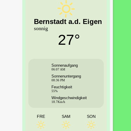
Bernstadt a.d. Eigen
sonnig
27°
Sonnenaufgang
06:07 AM
Sonnenuntergang
08:36 PM
Feuchtigkeit
55%
Windgeschwindigkeit
18.7Km/h
FRE
SAM
SON