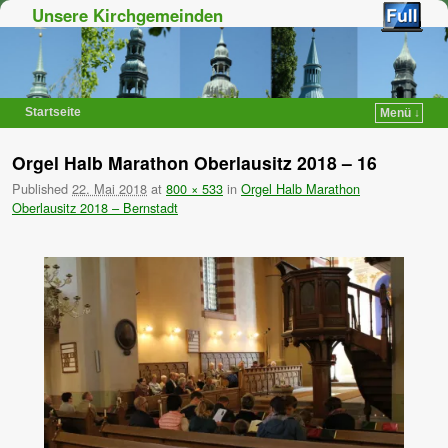
Unsere Kirchgemeinden
Startseite
Menü ↓
Zum Inhalt wechseln
Zum sekundären Inhalt wechseln
Orgel Halb Marathon Oberlausitz 2018 – 16
Published
22. Mai 2018
at
800 × 533
in
Orgel Halb Marathon
Oberlausitz 2018 – Bernstadt