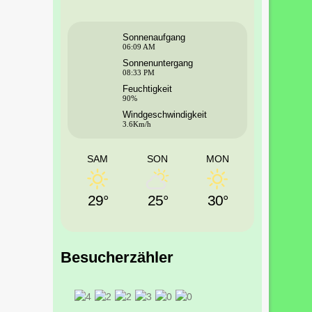
Sonnenaufgang
06:09 AM
Sonnenuntergang
08:33 PM
Feuchtigkeit
90%
Windgeschwindigkeit
3.6Km/h
SAM
SON
MON
29°
25°
30°
Besucherzähler