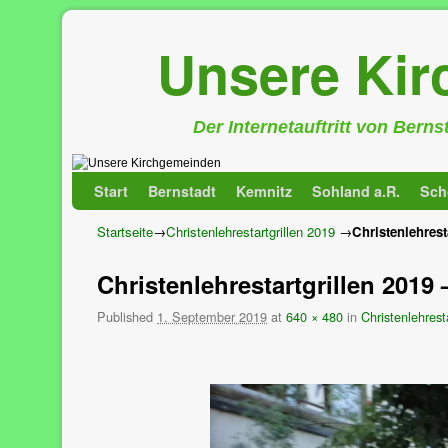
Unsere Ki
Der Internetauftritt von Bern
Zum Inhalt wechseln
Zum sekundären Inhalt wechseln
Start
Bernstadt
Kemnitz
Sohland a.R.
Sch
Startseite
→
Christenlehrestartgrillen 2019
→
Christenlehrest
Christenlehrestartgrillen 2019 
Published
1. September 2019
at
640 × 480
in
Christenlehrest