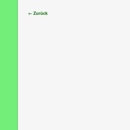
Bilder-Navigation
← Zurück