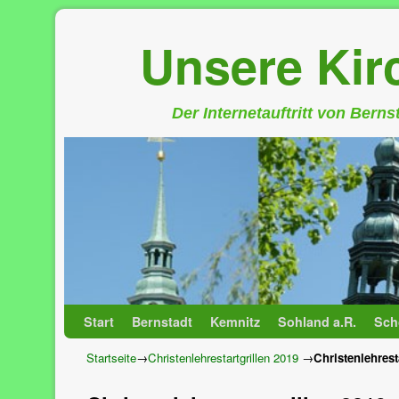
Unsere Ki
Der Internetauftritt von Bern
Zum Inhalt wechseln
Zum sekundären Inhalt wechseln
Start
Bernstadt
Kemnitz
Sohland a.R.
Sch
Startseite
→
Christenlehrestartgrillen 2019
→
Christenlehrest