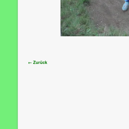
Bilder-Navigation
← Zurück