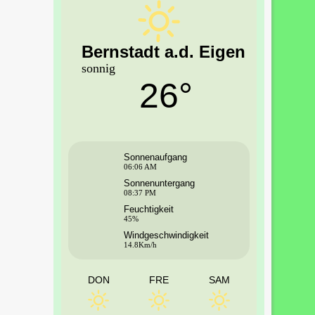
Bernstadt a.d. Eigen
sonnig
26°
Sonnenaufgang
06:06 AM
Sonnenuntergang
08:37 PM
Feuchtigkeit
45%
Windgeschwindigkeit
14.8Km/h
DON
FRE
SAM