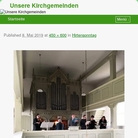
Unsere Kirchgemeinden
Startseite
Menü ↓
Zum Inhalt wechseln
Zum sekundären Inhalt wechseln
Published
8. Mai 2019
at
450 × 600
in
Hirtensonntag