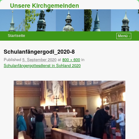
Unsere Kirchgemeinden
Startseite
Menü ↓
Zum Inhalt wechseln
Zum sekundären Inhalt wechseln
Schulanfängergodi_2020-8
Published
5. September 2020
at
800 × 600
in
Schulanfängergottesdienst in Sohland 2020