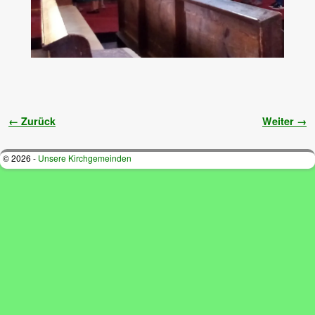
Bilder-Navigation
← Zurück
Weiter →
© 2026 -
Unsere Kirchgemeinden