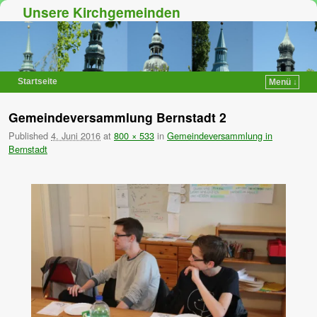
Unsere Kirchgemeinden
Startseite
Menü ↓
Zum Inhalt wechseln
Zum sekundären Inhalt wechseln
Gemeindeversammlung Bernstadt 2
Published
4. Juni 2016
at
800 × 533
in
Gemeindeversammlung in
Bernstadt