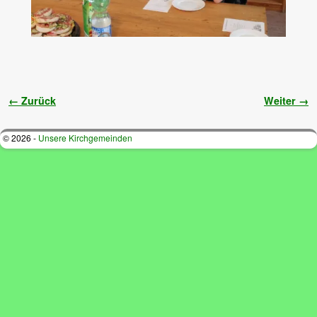
Bilder-Navigation
← Zurück
Weiter →
© 2026 -
Unsere Kirchgemeinden