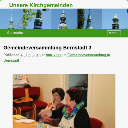
Unsere Kirchgemeinden
Startseite
Menü ↓
Zum Inhalt wechseln
Zum sekundären Inhalt wechseln
Gemeindeversammlung Bernstadt 3
Published
4. Juni 2016
at
800 × 533
in
Gemeindeversammlung in
Bernstadt