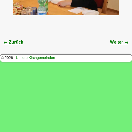
Bilder-Navigation
← Zurück
Weiter →
© 2026 -
Unsere Kirchgemeinden